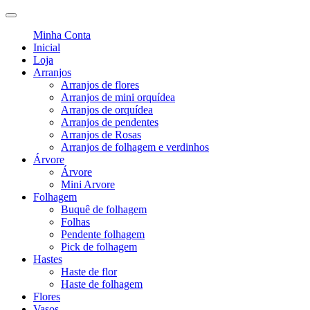
Minha Conta
Inicial
Loja
Arranjos
Arranjos de flores
Arranjos de mini orquídea
Arranjos de orquídea
Arranjos de pendentes
Arranjos de Rosas
Arranjos de folhagem e verdinhos
Árvore
Árvore
Mini Arvore
Folhagem
Buquê de folhagem
Folhas
Pendente folhagem
Pick de folhagem
Hastes
Haste de flor
Haste de folhagem
Flores
Vasos