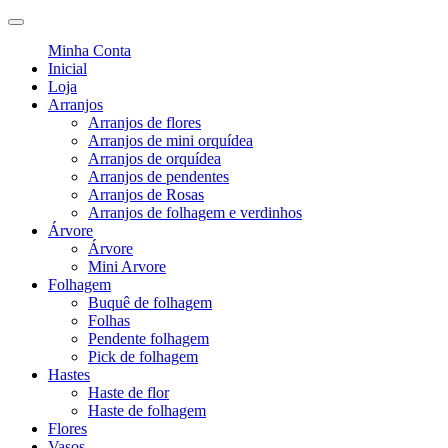
Minha Conta
Inicial
Loja
Arranjos
Arranjos de flores
Arranjos de mini orquídea
Arranjos de orquídea
Arranjos de pendentes
Arranjos de Rosas
Arranjos de folhagem e verdinhos
Árvore
Árvore
Mini Arvore
Folhagem
Buquê de folhagem
Folhas
Pendente folhagem
Pick de folhagem
Hastes
Haste de flor
Haste de folhagem
Flores
Vasos