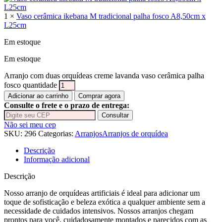
1 ×
Vaso cerâmica ikebana M tradicional palha fosco A8,50cm x
L25cm
Em estoque
Em estoque
Arranjo com duas orquídeas creme lavanda vaso cerâmica palha
fosco quantidade
Adicionar ao carrinho
Comprar agora
Consulte o frete e o prazo de entrega:
Consultar
Não sei meu cep
SKU:
296
Categorias:
Arranjos
Arranjos de orquídea
Descrição
Informação adicional
Descrição
Nosso arranjo de orquídeas artificiais é ideal para adicionar um
toque de sofisticação e beleza exótica a qualquer ambiente sem a
necessidade de cuidados intensivos. Nossos arranjos chegam
prontos para você, cuidadosamente montados e parecidos com as