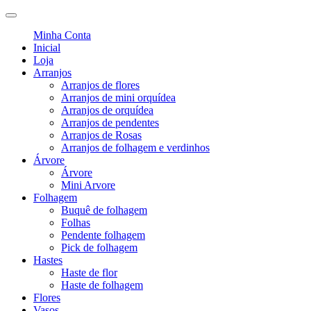
Minha Conta
Inicial
Loja
Arranjos
Arranjos de flores
Arranjos de mini orquídea
Arranjos de orquídea
Arranjos de pendentes
Arranjos de Rosas
Arranjos de folhagem e verdinhos
Árvore
Árvore
Mini Arvore
Folhagem
Buquê de folhagem
Folhas
Pendente folhagem
Pick de folhagem
Hastes
Haste de flor
Haste de folhagem
Flores
Vasos