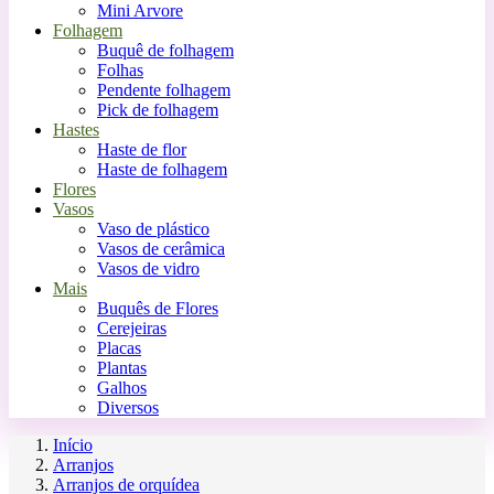
Mini Arvore
Folhagem
Buquê de folhagem
Folhas
Pendente folhagem
Pick de folhagem
Hastes
Haste de flor
Haste de folhagem
Flores
Vasos
Vaso de plástico
Vasos de cerâmica
Vasos de vidro
Mais
Buquês de Flores
Cerejeiras
Placas
Plantas
Galhos
Diversos
Início
Arranjos
Arranjos de orquídea