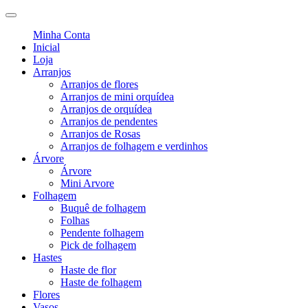
Minha Conta
Inicial
Loja
Arranjos
Arranjos de flores
Arranjos de mini orquídea
Arranjos de orquídea
Arranjos de pendentes
Arranjos de Rosas
Arranjos de folhagem e verdinhos
Árvore
Árvore
Mini Arvore
Folhagem
Buquê de folhagem
Folhas
Pendente folhagem
Pick de folhagem
Hastes
Haste de flor
Haste de folhagem
Flores
Vasos