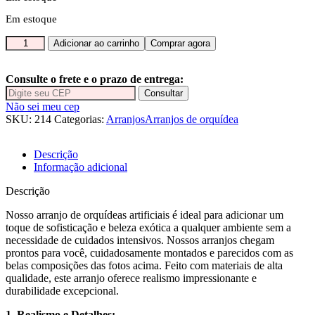
Em estoque
Arranjo
Adicionar ao carrinho
Comprar agora
com
duas
orquídeas
Consulte o frete e o prazo de entrega:
rosa
Consultar
vaso
Não sei meu cep
de
SKU:
214
Categorias:
Arranjos
Arranjos de orquídea
vidro
bacia
Descrição
rose
Informação adicional
quantidade
Descrição
Nosso arranjo de orquídeas artificiais é ideal para adicionar um
toque de sofisticação e beleza exótica a qualquer ambiente sem a
necessidade de cuidados intensivos. Nossos arranjos chegam
prontos para você, cuidadosamente montados e parecidos com as
belas composições das fotos acima. Feito com materiais de alta
qualidade, este arranjo oferece realismo impressionante e
durabilidade excepcional.
1. Realismo e Detalhes: