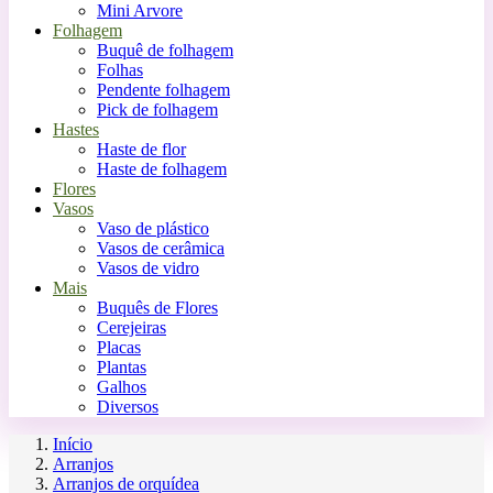
Mini Arvore
Folhagem
Buquê de folhagem
Folhas
Pendente folhagem
Pick de folhagem
Hastes
Haste de flor
Haste de folhagem
Flores
Vasos
Vaso de plástico
Vasos de cerâmica
Vasos de vidro
Mais
Buquês de Flores
Cerejeiras
Placas
Plantas
Galhos
Diversos
Início
Arranjos
Arranjos de orquídea