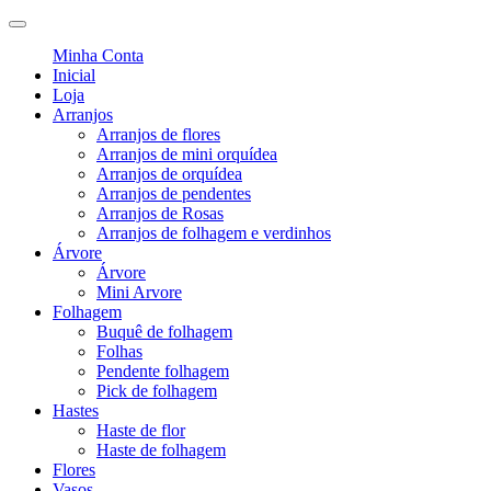
Minha Conta
Inicial
Loja
Arranjos
Arranjos de flores
Arranjos de mini orquídea
Arranjos de orquídea
Arranjos de pendentes
Arranjos de Rosas
Arranjos de folhagem e verdinhos
Árvore
Árvore
Mini Arvore
Folhagem
Buquê de folhagem
Folhas
Pendente folhagem
Pick de folhagem
Hastes
Haste de flor
Haste de folhagem
Flores
Vasos