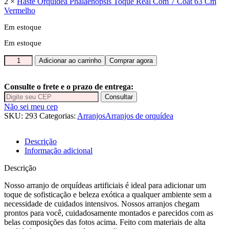
2 ×
Haste Orquídea Phalaenopsis Toque Real Com 7 Coat 63 Cm
Vermelho
Em estoque
Em estoque
Arranjo
Adicionar ao carrinho
Comprar agora
com
duas
orquídeas
Consulte o frete e o prazo de entrega:
vermelha
Consultar
vaso
Não sei meu cep
cerâmica
SKU:
293
Categorias:
Arranjos
Arranjos de orquídea
palha
fosco
Descrição
quantidade
Informação adicional
Descrição
Nosso arranjo de orquídeas artificiais é ideal para adicionar um
toque de sofisticação e beleza exótica a qualquer ambiente sem a
necessidade de cuidados intensivos. Nossos arranjos chegam
prontos para você, cuidadosamente montados e parecidos com as
belas composições das fotos acima. Feito com materiais de alta