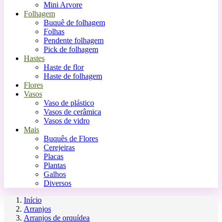
Mini Arvore
Folhagem
Buquê de folhagem
Folhas
Pendente folhagem
Pick de folhagem
Hastes
Haste de flor
Haste de folhagem
Flores
Vasos
Vaso de plástico
Vasos de cerâmica
Vasos de vidro
Mais
Buquês de Flores
Cerejeiras
Placas
Plantas
Galhos
Diversos
Início
Arranjos
Arranjos de orquídea