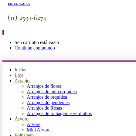
LIGUE AGORA
(11) 2591-6274
0
Seu carrinho está vazio
Continue comprando
Inicial
Loja
Arranjos
Arranjos de flores
Arranjos de mini orquídea
Arranjos de orquídea
Arranjos de pendentes
Arranjos de Rosas
Arranjos de folhagem e verdinhos
Árvore
Árvore
Mini Arvore
Folhagem