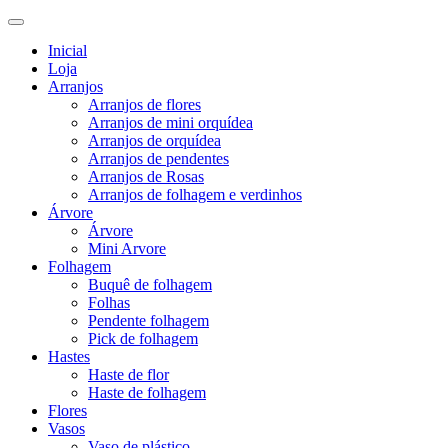
Inicial
Loja
Arranjos
Arranjos de flores
Arranjos de mini orquídea
Arranjos de orquídea
Arranjos de pendentes
Arranjos de Rosas
Arranjos de folhagem e verdinhos
Árvore
Árvore
Mini Arvore
Folhagem
Buquê de folhagem
Folhas
Pendente folhagem
Pick de folhagem
Hastes
Haste de flor
Haste de folhagem
Flores
Vasos
Vaso de plástico