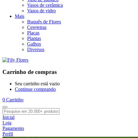
Vasos de cerâmica
Vasos de vidro
Mais
Buquês de Flores
Cerejeiras
Placas
Plantas
Galhos
Diversos
Carrinho de compras
Seu carrinho está vazio
Continue comprando
0
Carrinho
Inicial
Loja
Pagamento
Perfil