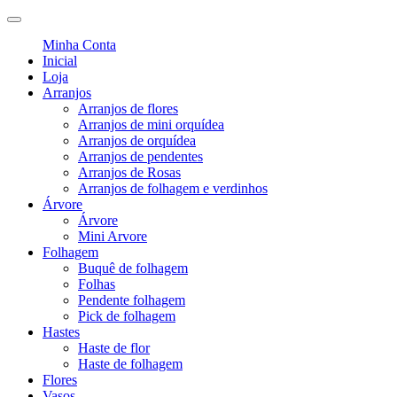
Minha Conta
Inicial
Loja
Arranjos
Arranjos de flores
Arranjos de mini orquídea
Arranjos de orquídea
Arranjos de pendentes
Arranjos de Rosas
Arranjos de folhagem e verdinhos
Árvore
Árvore
Mini Arvore
Folhagem
Buquê de folhagem
Folhas
Pendente folhagem
Pick de folhagem
Hastes
Haste de flor
Haste de folhagem
Flores
Vasos