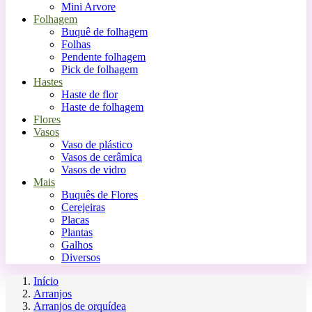
Mini Arvore
Folhagem
Buquê de folhagem
Folhas
Pendente folhagem
Pick de folhagem
Hastes
Haste de flor
Haste de folhagem
Flores
Vasos
Vaso de plástico
Vasos de cerâmica
Vasos de vidro
Mais
Buquês de Flores
Cerejeiras
Placas
Plantas
Galhos
Diversos
Início
Arranjos
Arranjos de orquídea