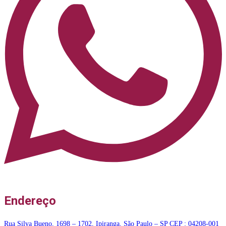
Endereço
Rua Silva Bueno, 1698 – 1702, Ipiranga, São Paulo – SP CEP : 04208-001