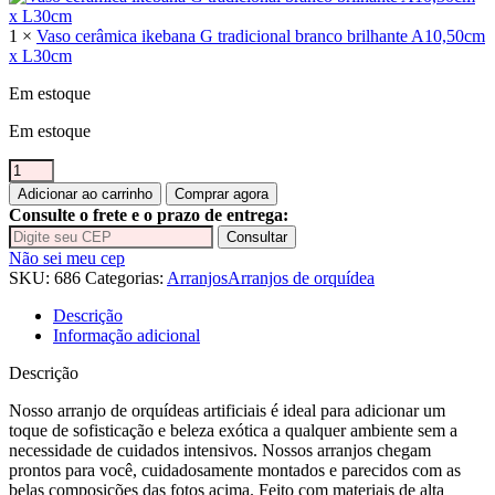
1 ×
Vaso cerâmica ikebana G tradicional branco brilhante A10,50cm
x L30cm
Em estoque
Em estoque
Arranjo
com
Adicionar ao carrinho
Comprar agora
quatro
Consulte o frete e o prazo de entrega:
orquídeas
Consultar
vermelha
Não sei meu cep
vaso
SKU:
686
Categorias:
Arranjos
Arranjos de orquídea
cerâmica
branco
Descrição
Brilhante
Informação adicional
quantidade
Descrição
Nosso arranjo de orquídeas artificiais é ideal para adicionar um
toque de sofisticação e beleza exótica a qualquer ambiente sem a
necessidade de cuidados intensivos. Nossos arranjos chegam
prontos para você, cuidadosamente montados e parecidos com as
belas composições das fotos acima. Feito com materiais de alta