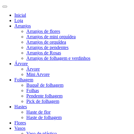
Inicial
Loja
Arranjos
Arranjos de flores
Arranjos de mini orquídea
Arranjos de orquídea
Arranjos de pendentes
Arranjos de Rosas
Arranjos de folhagem e verdinhos
Árvore
Árvore
Mini Arvore
Folhagem
Buquê de folhagem
Folhas
Pendente folhagem
Pick de folhagem
Hastes
Haste de flor
Haste de folhagem
Flores
Vasos
Vaso de plástico