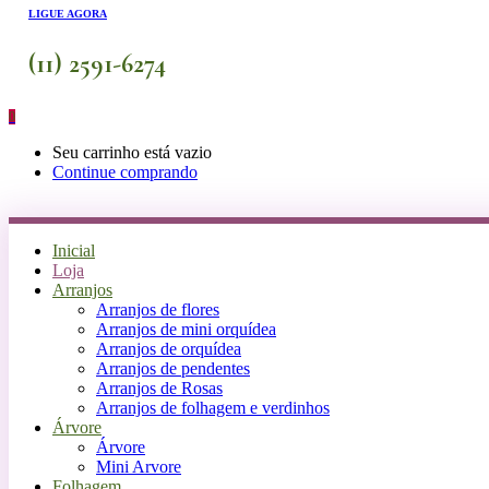
LIGUE AGORA
(11) 2591-6274
0
Seu carrinho está vazio
Continue comprando
Inicial
Loja
Arranjos
Arranjos de flores
Arranjos de mini orquídea
Arranjos de orquídea
Arranjos de pendentes
Arranjos de Rosas
Arranjos de folhagem e verdinhos
Árvore
Árvore
Mini Arvore
Folhagem