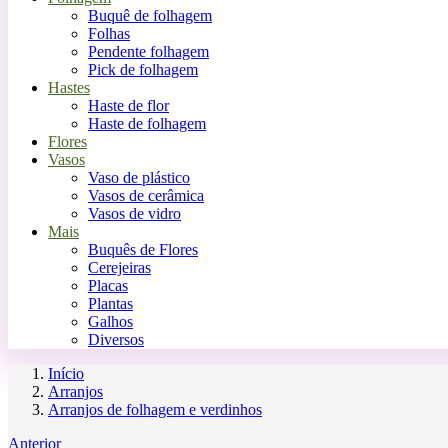
Buquê de folhagem
Folhas
Pendente folhagem
Pick de folhagem
Hastes
Haste de flor
Haste de folhagem
Flores
Vasos
Vaso de plástico
Vasos de cerâmica
Vasos de vidro
Mais
Buquês de Flores
Cerejeiras
Placas
Plantas
Galhos
Diversos
Início
Arranjos
Arranjos de folhagem e verdinhos
Anterior