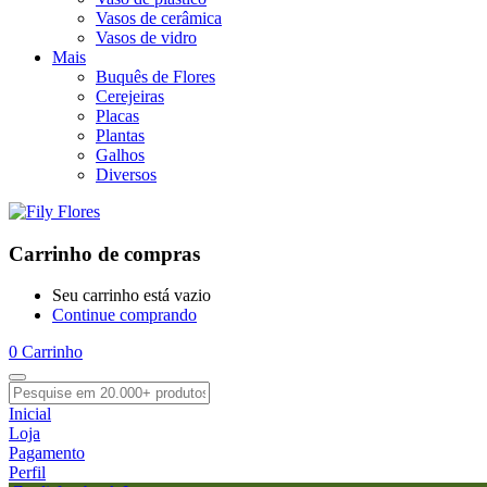
Vasos de cerâmica
Vasos de vidro
Mais
Buquês de Flores
Cerejeiras
Placas
Plantas
Galhos
Diversos
Carrinho de compras
Seu carrinho está vazio
Continue comprando
0
Carrinho
Inicial
Loja
Pagamento
Perfil