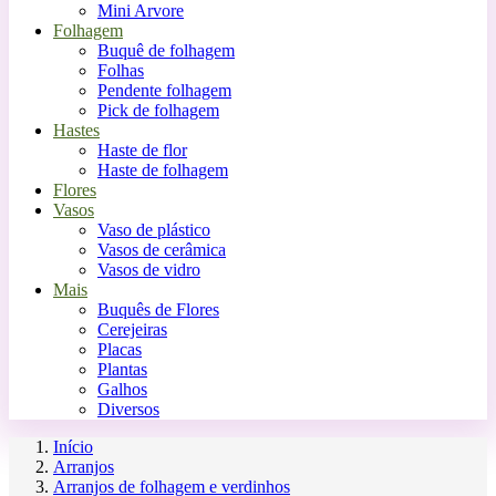
Mini Arvore
Folhagem
Buquê de folhagem
Folhas
Pendente folhagem
Pick de folhagem
Hastes
Haste de flor
Haste de folhagem
Flores
Vasos
Vaso de plástico
Vasos de cerâmica
Vasos de vidro
Mais
Buquês de Flores
Cerejeiras
Placas
Plantas
Galhos
Diversos
Início
Arranjos
Arranjos de folhagem e verdinhos