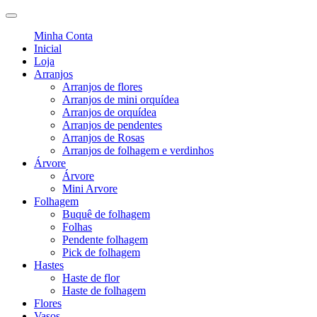
Minha Conta
Inicial
Loja
Arranjos
Arranjos de flores
Arranjos de mini orquídea
Arranjos de orquídea
Arranjos de pendentes
Arranjos de Rosas
Arranjos de folhagem e verdinhos
Árvore
Árvore
Mini Arvore
Folhagem
Buquê de folhagem
Folhas
Pendente folhagem
Pick de folhagem
Hastes
Haste de flor
Haste de folhagem
Flores
Vasos