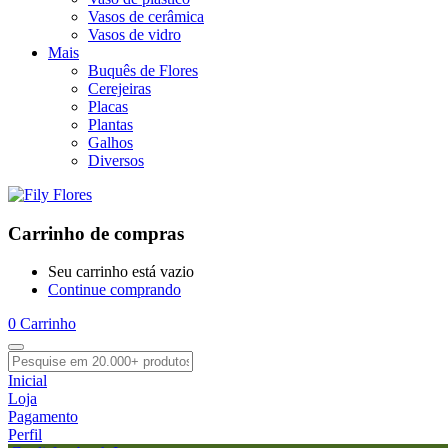
Vasos de cerâmica
Vasos de vidro
Mais
Buquês de Flores
Cerejeiras
Placas
Plantas
Galhos
Diversos
Carrinho de compras
Seu carrinho está vazio
Continue comprando
0
Carrinho
Inicial
Loja
Pagamento
Perfil