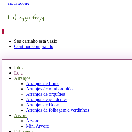
LIGUE AGORA
(11) 2591-6274
0
Seu carrinho está vazio
Continue comprando
Inicial
Loja
Arranjos
Arranjos de flores
Arranjos de mini orquídea
Arranjos de orquídea
Arranjos de pendentes
Arranjos de Rosas
Arranjos de folhagem e verdinhos
Árvore
Árvore
Mini Arvore
Folhagem