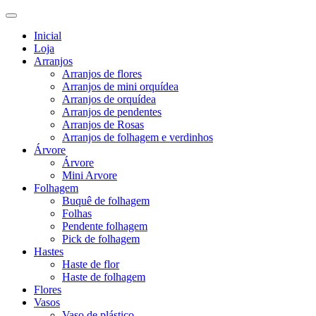
Inicial
Loja
Arranjos
Arranjos de flores
Arranjos de mini orquídea
Arranjos de orquídea
Arranjos de pendentes
Arranjos de Rosas
Arranjos de folhagem e verdinhos
Árvore
Árvore
Mini Arvore
Folhagem
Buquê de folhagem
Folhas
Pendente folhagem
Pick de folhagem
Hastes
Haste de flor
Haste de folhagem
Flores
Vasos
Vaso de plástico