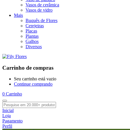
Vasos de cerâmica
Vasos de vidro
Mais
Buquês de Flores
Cerejeiras
Placas
Plantas
Galhos
Diversos
Carrinho de compras
Seu carrinho está vazio
Continue comprando
0
Carrinho
Inicial
Loja
Pagamento
Perfil