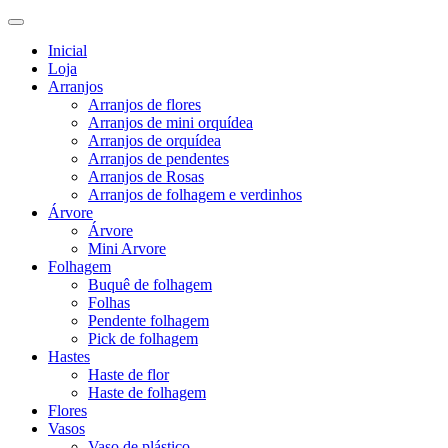
Inicial
Loja
Arranjos
Arranjos de flores
Arranjos de mini orquídea
Arranjos de orquídea
Arranjos de pendentes
Arranjos de Rosas
Arranjos de folhagem e verdinhos
Árvore
Árvore
Mini Arvore
Folhagem
Buquê de folhagem
Folhas
Pendente folhagem
Pick de folhagem
Hastes
Haste de flor
Haste de folhagem
Flores
Vasos
Vaso de plástico