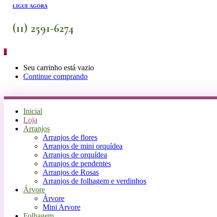
LIGUE AGORA
(11) 2591-6274
0
Seu carrinho está vazio
Continue comprando
Inicial
Loja
Arranjos
Arranjos de flores
Arranjos de mini orquídea
Arranjos de orquídea
Arranjos de pendentes
Arranjos de Rosas
Arranjos de folhagem e verdinhos
Árvore
Árvore
Mini Arvore
Folhagem