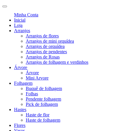
Minha Conta
Inicial
Loja
Arranjos
Arranjos de flores
Arranjos de mini orquídea
Arranjos de orquídea
Arranjos de pendentes
Arranjos de Rosas
Arranjos de folhagem e verdinhos
Árvore
Árvore
Mini Arvore
Folhagem
Buquê de folhagem
Folhas
Pendente folhagem
Pick de folhagem
Hastes
Haste de flor
Haste de folhagem
Flores
Vasos