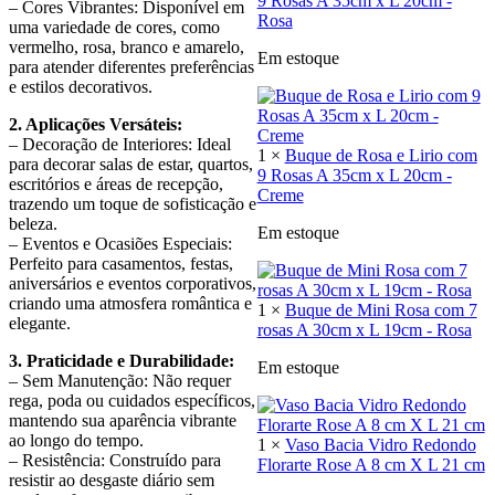
9 Rosas A 35cm x L 20cm -
– Cores Vibrantes: Disponível em
Rosa
uma variedade de cores, como
vermelho, rosa, branco e amarelo,
Em estoque
para atender diferentes preferências
e estilos decorativos.
2. Aplicações Versáteis:
– Decoração de Interiores: Ideal
1 ×
Buque de Rosa e Lirio com
para decorar salas de estar, quartos,
9 Rosas A 35cm x L 20cm -
escritórios e áreas de recepção,
Creme
trazendo um toque de sofisticação e
beleza.
Em estoque
– Eventos e Ocasiões Especiais:
Perfeito para casamentos, festas,
aniversários e eventos corporativos,
criando uma atmosfera romântica e
1 ×
Buque de Mini Rosa com 7
elegante.
rosas A 30cm x L 19cm - Rosa
3. Praticidade e Durabilidade:
Em estoque
– Sem Manutenção: Não requer
rega, poda ou cuidados específicos,
mantendo sua aparência vibrante
ao longo do tempo.
1 ×
Vaso Bacia Vidro Redondo
– Resistência: Construído para
Florarte Rose A 8 cm X L 21 cm
resistir ao desgaste diário sem