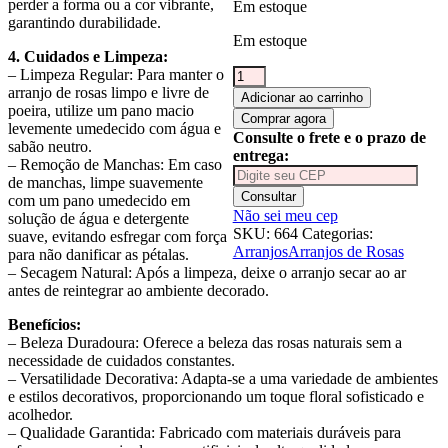
perder a forma ou a cor vibrante,
Em estoque
garantindo durabilidade.
Em estoque
4. Cuidados e Limpeza:
Arranjo
– Limpeza Regular: Para manter o
de
arranjo de rosas limpo e livre de
Adicionar ao carrinho
Rosas
poeira, utilize um pano macio
Comprar agora
Creme
levemente umedecido com água e
Consulte o frete e o prazo de
e
sabão neutro.
entrega:
Rosa
– Remoção de Manchas: Em caso
com
de manchas, limpe suavemente
Consultar
Folhagem
com um pano umedecido em
Não sei meu cep
Samambaia
solução de água e detergente
SKU:
664
Categorias:
Vaso
suave, evitando esfregar com força
Arranjos
Arranjos de Rosas
Vidro
para não danificar as pétalas.
Rose
– Secagem Natural: Após a limpeza, deixe o arranjo secar ao ar
A
antes de reintegrar ao ambiente decorado.
30cm
Benefícios:
x
– Beleza Duradoura: Oferece a beleza das rosas naturais sem a
L
necessidade de cuidados constantes.
40cm
– Versatilidade Decorativa: Adapta-se a uma variedade de ambientes
quantidade
e estilos decorativos, proporcionando um toque floral sofisticado e
acolhedor.
– Qualidade Garantida: Fabricado com materiais duráveis para