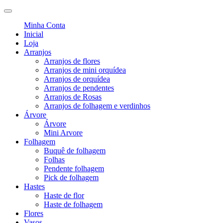
Minha Conta
Inicial
Loja
Arranjos
Arranjos de flores
Arranjos de mini orquídea
Arranjos de orquídea
Arranjos de pendentes
Arranjos de Rosas
Arranjos de folhagem e verdinhos
Árvore
Árvore
Mini Arvore
Folhagem
Buquê de folhagem
Folhas
Pendente folhagem
Pick de folhagem
Hastes
Haste de flor
Haste de folhagem
Flores
Vasos