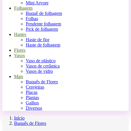
Mini Arvore
Folhagem
Buquê de folhagem
Folhas
Pendente folhagem
Pick de folhagem
Hastes
Haste de flor
Haste de folhagem
Flores
Vasos
Vaso de plástico
Vasos de cerâmica
Vasos de vidro
Mais
Buquês de Flores
Cerejeiras
Placas
Plantas
Galhos
Diversos
Início
Buquês de Flores