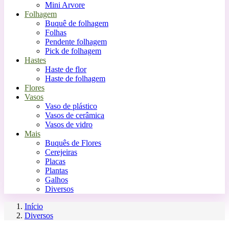
Mini Arvore
Folhagem
Buquê de folhagem
Folhas
Pendente folhagem
Pick de folhagem
Hastes
Haste de flor
Haste de folhagem
Flores
Vasos
Vaso de plástico
Vasos de cerâmica
Vasos de vidro
Mais
Buquês de Flores
Cerejeiras
Placas
Plantas
Galhos
Diversos
Início
Diversos