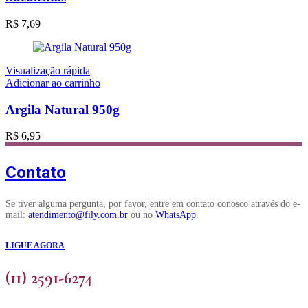
várias
variantes.
R$
7,69
As
opções
podem
ser
Visualização rápida
escolhidas
Adicionar ao carrinho
na
página
Argila Natural 950g
do
produto
R$
6,95
Contato
Se tiver alguma pergunta, por favor, entre em contato conosco através do e-
mail:
atendimento@fily.com.br
ou no
WhatsApp
.
LIGUE AGORA
(11) 2591-6274