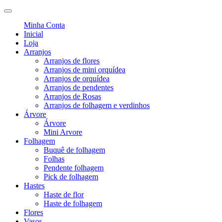
Minha Conta
Inicial
Loja
Arranjos
Arranjos de flores
Arranjos de mini orquídea
Arranjos de orquídea
Arranjos de pendentes
Arranjos de Rosas
Arranjos de folhagem e verdinhos
Árvore
Árvore
Mini Arvore
Folhagem
Buquê de folhagem
Folhas
Pendente folhagem
Pick de folhagem
Hastes
Haste de flor
Haste de folhagem
Flores
Vasos