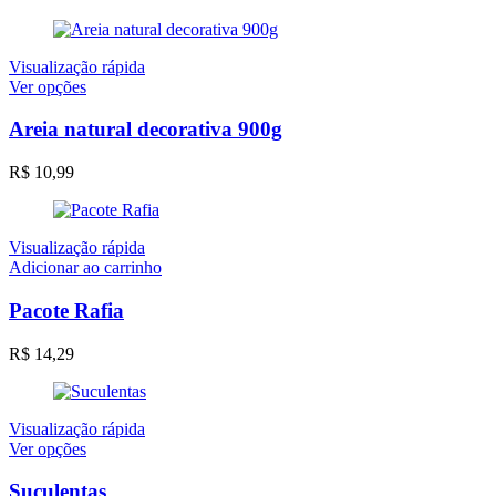
Visualização rápida
Este
Ver opções
produto
tem
Areia natural decorativa 900g
várias
variantes.
R$
10,99
As
opções
podem
ser
Visualização rápida
escolhidas
Adicionar ao carrinho
na
página
Pacote Rafia
do
produto
R$
14,29
Visualização rápida
Este
Ver opções
produto
tem
Suculentas