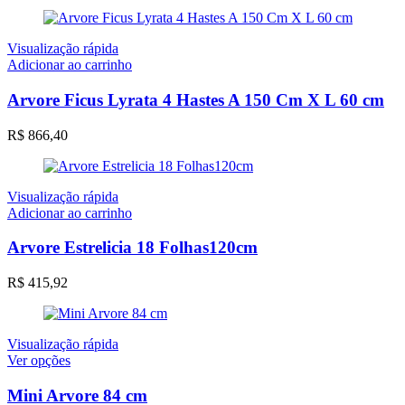
Visualização rápida
Adicionar ao carrinho
Arvore Ficus Lyrata 4 Hastes A 150 Cm X L 60 cm
R$
866,40
Visualização rápida
Adicionar ao carrinho
Arvore Estrelicia 18 Folhas120cm
R$
415,92
Visualização rápida
Este
Ver opções
produto
tem
Mini Arvore 84 cm