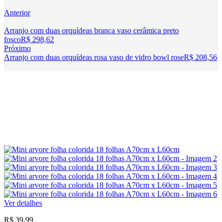
Anterior
Arranjo com duas orquídeas branca vaso cerâmica preto
fosco
R$
298,62
Próximo
Arranjo com duas orquídeas rosa vaso de vidro bowl rose
R$
208,56
Ver detalhes
R$
39,99