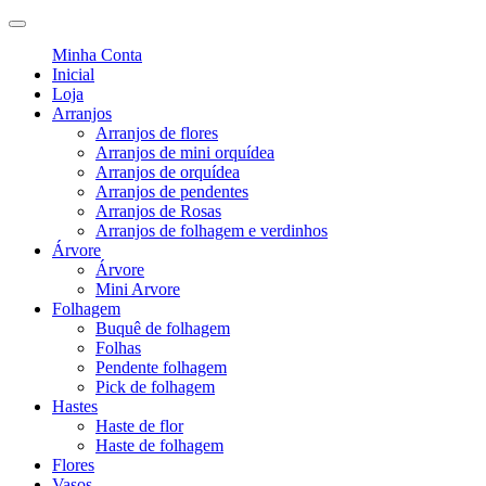
Minha Conta
Inicial
Loja
Arranjos
Arranjos de flores
Arranjos de mini orquídea
Arranjos de orquídea
Arranjos de pendentes
Arranjos de Rosas
Arranjos de folhagem e verdinhos
Árvore
Árvore
Mini Arvore
Folhagem
Buquê de folhagem
Folhas
Pendente folhagem
Pick de folhagem
Hastes
Haste de flor
Haste de folhagem
Flores
Vasos