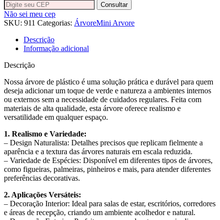
colorida
Consultar
18
Não sei meu cep
folhas
SKU:
911
Categorias:
Árvore
Mini Arvore
A70cm
x
Descrição
L60cm
Informação adicional
quantidade
Descrição
Nossa árvore de plástico é uma solução prática e durável para quem
deseja adicionar um toque de verde e natureza a ambientes internos
ou externos sem a necessidade de cuidados regulares. Feita com
materiais de alta qualidade, esta árvore oferece realismo e
versatilidade em qualquer espaço.
1. Realismo e Variedade:
– Design Naturalista: Detalhes precisos que replicam fielmente a
aparência e a textura das árvores naturais em escala reduzida.
– Variedade de Espécies: Disponível em diferentes tipos de árvores,
como figueiras, palmeiras, pinheiros e mais, para atender diferentes
preferências decorativas.
2. Aplicações Versáteis:
– Decoração Interior: Ideal para salas de estar, escritórios, corredores
e áreas de recepção, criando um ambiente acolhedor e natural.