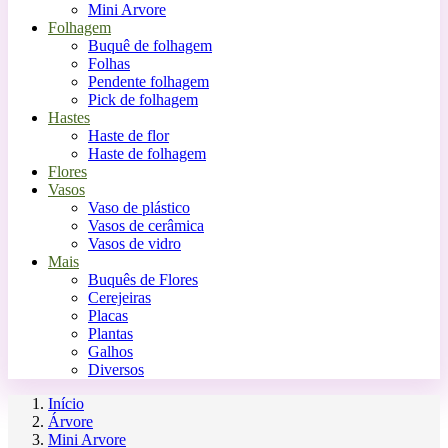
Mini Arvore
Folhagem
Buquê de folhagem
Folhas
Pendente folhagem
Pick de folhagem
Hastes
Haste de flor
Haste de folhagem
Flores
Vasos
Vaso de plástico
Vasos de cerâmica
Vasos de vidro
Mais
Buquês de Flores
Cerejeiras
Placas
Plantas
Galhos
Diversos
Início
Árvore
Mini Arvore