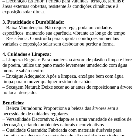
– Decoração Exterior: Perfeito para varandas, terraços, jardins e
áreas externas cobertas, resistente às condições climáticas e à
exposição solar direta.
3. Praticidade e Durabilidade:
– Baixa Manutenção: Não requer rega, poda ou cuidados
específicos, mantendo sua aparência vibrante ao longo do tempo.
– Resistência: Construída para suportar condições ambientais
variadas e exposição solar sem desbotar ou perder a forma.
4. Cuidados e Limpeza:
– Limpeza Regular: Para manter sua árvore de plástico limpa e livre
de poeira, utilize um pano macio levemente umedecido com água
morna e sabão neutro.
– Enxágue Adequado: Após a limpeza, enxágue bem com água
limpa para remover qualquer resíduo de sabão.
– Secagem Natural: Deixe secar ao ar antes de reposicionar a árvore
no local desejado.
Benefícios:
– Beleza Duradoura: Proporciona a beleza das árvores sem a
necessidade de cuidados regulares.
– Versatilidade Decorativa: Adapta-se a uma variedade de estilos de
decoração, criando ambientes naturais e convidativos.
– Qualidade Garantida: Fabricada com materiais duráveis para
garantir uma decoração elegante e de alta qualidade em todos os