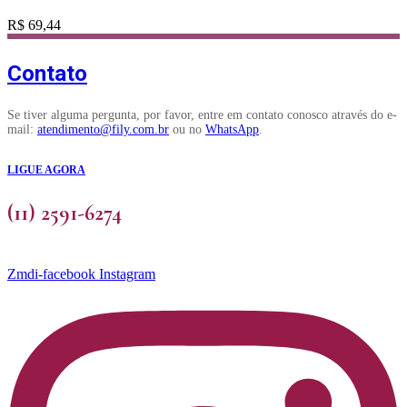
várias
variantes.
R$
69,44
As
opções
podem
Contato
ser
escolhidas
Se tiver alguma pergunta, por favor, entre em contato conosco através do e-
na
mail:
atendimento@fily.com.br
ou no
WhatsApp
.
página
do
produto
LIGUE AGORA
(11) 2591-6274
Zmdi-facebook
Instagram