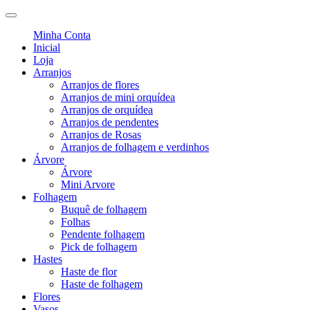
Minha Conta
Inicial
Loja
Arranjos
Arranjos de flores
Arranjos de mini orquídea
Arranjos de orquídea
Arranjos de pendentes
Arranjos de Rosas
Arranjos de folhagem e verdinhos
Árvore
Árvore
Mini Arvore
Folhagem
Buquê de folhagem
Folhas
Pendente folhagem
Pick de folhagem
Hastes
Haste de flor
Haste de folhagem
Flores
Vasos