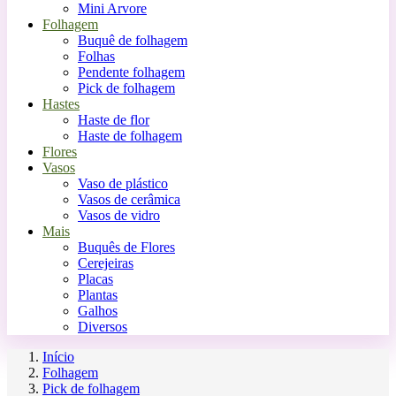
Mini Arvore
Folhagem
Buquê de folhagem
Folhas
Pendente folhagem
Pick de folhagem
Hastes
Haste de flor
Haste de folhagem
Flores
Vasos
Vaso de plástico
Vasos de cerâmica
Vasos de vidro
Mais
Buquês de Flores
Cerejeiras
Placas
Plantas
Galhos
Diversos
Início
Folhagem
Pick de folhagem