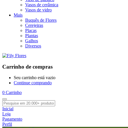
Vasos de cerâmica
Vasos de vidro
Mais
Buquês de Flores
Cerejeiras
Placas
Plantas
Galhos
Diversos
Carrinho de compras
Seu carrinho está vazio
Continue comprando
0
Carrinho
Inicial
Loja
Pagamento
Perfil