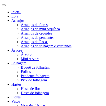
Inicial
Loja
Arranjos
Arranjos de flores
Arranjos de mini orquídea
Arranjos de orquídea
Arranjos de pendentes
Arranjos de Rosas
Arranjos de folhagem e verdinhos
Árvore
Árvore
Mini Arvore
Folhagem
Buquê de folhagem
Folhas
Pendente folhagem
Pick de folhagem
Hastes
Haste de flor
Haste de folhagem
Flores
Vasos
Vaso de plástico