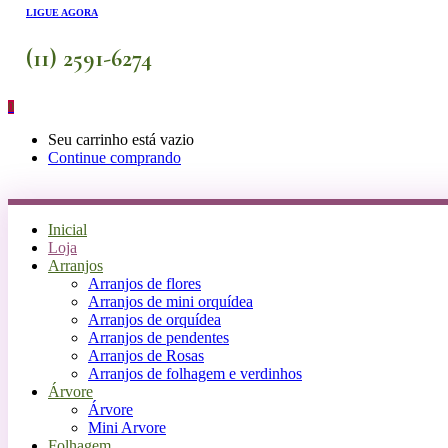
LIGUE AGORA
(11) 2591-6274
0
Seu carrinho está vazio
Continue comprando
Inicial
Loja
Arranjos
Arranjos de flores
Arranjos de mini orquídea
Arranjos de orquídea
Arranjos de pendentes
Arranjos de Rosas
Arranjos de folhagem e verdinhos
Árvore
Árvore
Mini Arvore
Folhagem