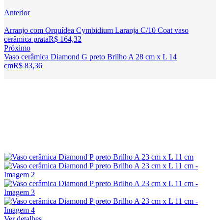
Anterior
Arranjo com Orquídea Cymbidium Laranja C/10 Coat vaso
cerâmica prata
R$
164,32
Próximo
Vaso cerâmica Diamond G preto Brilho A 28 cm x L 14
cm
R$
83,36
Ver detalhes