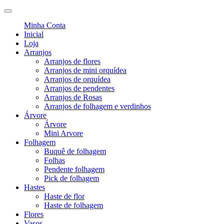
Minha Conta
Inicial
Loja
Arranjos
Arranjos de flores
Arranjos de mini orquídea
Arranjos de orquídea
Arranjos de pendentes
Arranjos de Rosas
Arranjos de folhagem e verdinhos
Árvore
Árvore
Mini Arvore
Folhagem
Buquê de folhagem
Folhas
Pendente folhagem
Pick de folhagem
Hastes
Haste de flor
Haste de folhagem
Flores
Vasos