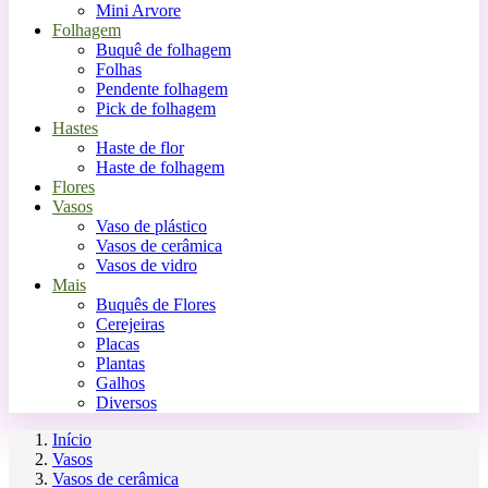
Mini Arvore
Folhagem
Buquê de folhagem
Folhas
Pendente folhagem
Pick de folhagem
Hastes
Haste de flor
Haste de folhagem
Flores
Vasos
Vaso de plástico
Vasos de cerâmica
Vasos de vidro
Mais
Buquês de Flores
Cerejeiras
Placas
Plantas
Galhos
Diversos
Início
Vasos
Vasos de cerâmica