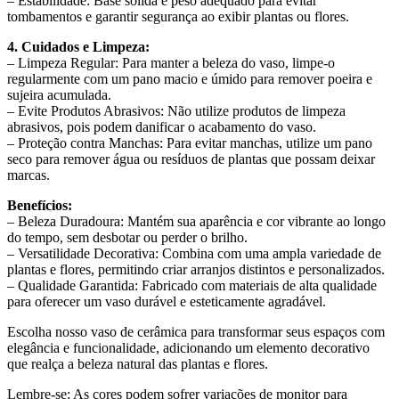
– Estabilidade: Base sólida e peso adequado para evitar
tombamentos e garantir segurança ao exibir plantas ou flores.
4. Cuidados e Limpeza:
– Limpeza Regular: Para manter a beleza do vaso, limpe-o
regularmente com um pano macio e úmido para remover poeira e
sujeira acumulada.
– Evite Produtos Abrasivos: Não utilize produtos de limpeza
abrasivos, pois podem danificar o acabamento do vaso.
– Proteção contra Manchas: Para evitar manchas, utilize um pano
seco para remover água ou resíduos de plantas que possam deixar
marcas.
Benefícios:
– Beleza Duradoura: Mantém sua aparência e cor vibrante ao longo
do tempo, sem desbotar ou perder o brilho.
– Versatilidade Decorativa: Combina com uma ampla variedade de
plantas e flores, permitindo criar arranjos distintos e personalizados.
– Qualidade Garantida: Fabricado com materiais de alta qualidade
para oferecer um vaso durável e esteticamente agradável.
Escolha nosso vaso de cerâmica para transformar seus espaços com
elegância e funcionalidade, adicionando um elemento decorativo
que realça a beleza natural das plantas e flores.
Lembre-se: As cores podem sofrer variações de monitor para