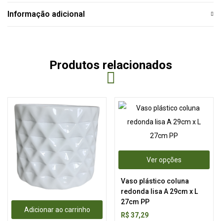
Informação adicional
Produtos relacionados
Ver opções
Vaso plástico coluna
redonda lisa A 29cm x L
27cm PP
Adicionar ao carrinho
R$
37,29