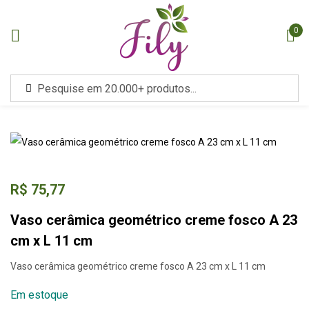
0
Sign in
Remember me
Lost password?
Entrar
R$
75,77
Criar uma conta
Vaso cerâmica geométrico creme fosco A 23
cm x L 11 cm
Ou entre com
Vaso cerâmica geométrico creme fosco A 23 cm x L 11 cm
Continuar com
Google
Em estoque