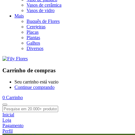
Vasos de cerâmica
Vasos de vidro
Mais
Buquês de Flores
Cerejeiras
Placas
Plantas
Galhos
Diversos
Carrinho de compras
Seu carrinho está vazio
Continue comprando
0
Carrinho
Inicial
Loja
Pagamento
Perfil