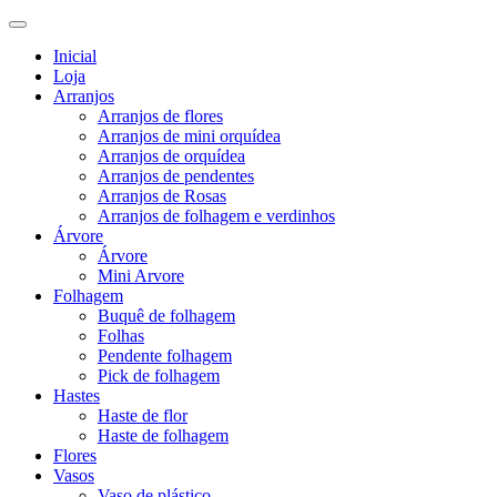
Inicial
Loja
Arranjos
Arranjos de flores
Arranjos de mini orquídea
Arranjos de orquídea
Arranjos de pendentes
Arranjos de Rosas
Arranjos de folhagem e verdinhos
Árvore
Árvore
Mini Arvore
Folhagem
Buquê de folhagem
Folhas
Pendente folhagem
Pick de folhagem
Hastes
Haste de flor
Haste de folhagem
Flores
Vasos
Vaso de plástico