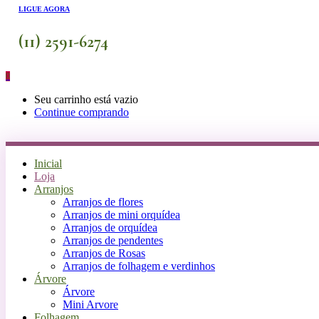
LIGUE AGORA
(11) 2591-6274
0
Seu carrinho está vazio
Continue comprando
Inicial
Loja
Arranjos
Arranjos de flores
Arranjos de mini orquídea
Arranjos de orquídea
Arranjos de pendentes
Arranjos de Rosas
Arranjos de folhagem e verdinhos
Árvore
Árvore
Mini Arvore
Folhagem