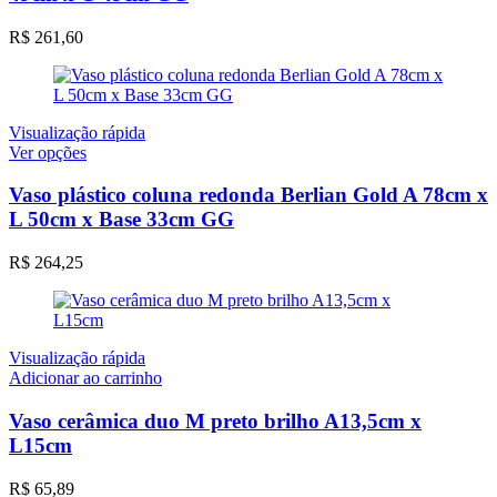
variantes.
As
R$
261,60
opções
podem
ser
escolhidas
na
Visualização rápida
página
Este
Ver opções
do
produto
produto
tem
Vaso plástico coluna redonda Berlian Gold A 78cm x
várias
L 50cm x Base 33cm GG
variantes.
As
R$
264,25
opções
podem
ser
escolhidas
na
Visualização rápida
página
Adicionar ao carrinho
do
produto
Vaso cerâmica duo M preto brilho A13,5cm x
L15cm
R$
65,89