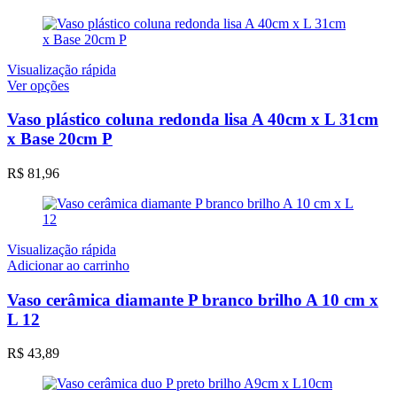
Visualização rápida
Este
Ver opções
produto
tem
Vaso plástico coluna redonda lisa A 40cm x L 31cm
várias
x Base 20cm P
variantes.
As
R$
81,96
opções
podem
ser
escolhidas
na
Visualização rápida
página
Adicionar ao carrinho
do
produto
Vaso cerâmica diamante P branco brilho A 10 cm x
L 12
R$
43,89