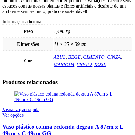
monitor. As medidas podem sofrer pequenas variações. Decore seus
espaços com as nossas plantas e flores artificiais e desfrute de um
ambiente sempre lindo, prático e sustentável!
Informação adicional
Peso
1,490 kg
Dimensões
41 × 35 × 39 cm
AZUL
,
BEGE
,
CIMENTO
,
CINZA
,
Cor
MARROM
,
PRETO
,
ROSE
Produtos relacionados
Visualização rápida
Este
Ver opções
produto
tem
Vaso plástico coluna redonda degrau A 87cm x L
várias
49cm x C 49cm GG