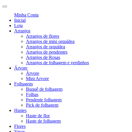
Minha Conta
Inicial
Loja
Arranjos
Arranjos de flores
Arranjos de mini orquídea
Arranjos de orquídea
Arranjos de pendentes
Arranjos de Rosas
Arranjos de folhagem e verdinhos
Árvore
Árvore
Mini Arvore
Folhagem
Buquê de folhagem
Folhas
Pendente folhagem
Pick de folhagem
Hastes
Haste de flor
Haste de folhagem
Flores
Vasos