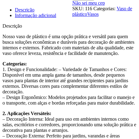
L
Não sei meu cep
35cm
SKU:
116
Categorias:
Vaso de
Descrição
x
plástico
Vasos
Informação adicional
Base
35cm
Descrição
P
quantidade
Nosso vaso de plástico é uma opção prática e versátil para quem
busca soluções econômicas e duráveis para decoração de ambientes
internos e externos. Fabricado com materiais de alta qualidade, este
vaso oferece leveza, resistência e facilidade de manutenção.
Categorias:
1. Design e Funcionalidade: – Variedade de Tamanhos e Cores:
Disponível em uma ampla gama de tamanhos, desde pequenos
vasos para plantas de interior até grandes recipientes para jardins
externos. Diversas cores para complementar diferentes estilos de
decoração.
– Design Ergonômico: Modelos projetados para facilitar o manejo e
o transporte, com alças e bordas reforçadas para maior durabilidade.
2. Aplicações Versáteis:
– Decoração Interna: Ideal para uso em ambientes internos como
salas, escritórios e corredores, proporcionando uma solução prática e
decorativa para plantas e arranjos.
– Decoração Externa: Perfeito para jardins, varandas e áreas