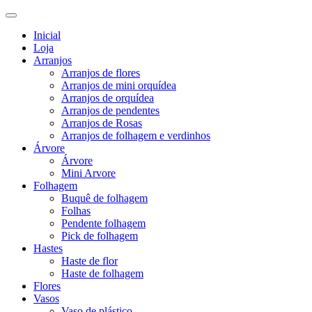
Inicial
Loja
Arranjos
Arranjos de flores
Arranjos de mini orquídea
Arranjos de orquídea
Arranjos de pendentes
Arranjos de Rosas
Arranjos de folhagem e verdinhos
Árvore
Árvore
Mini Arvore
Folhagem
Buquê de folhagem
Folhas
Pendente folhagem
Pick de folhagem
Hastes
Haste de flor
Haste de folhagem
Flores
Vasos
Vaso de plástico