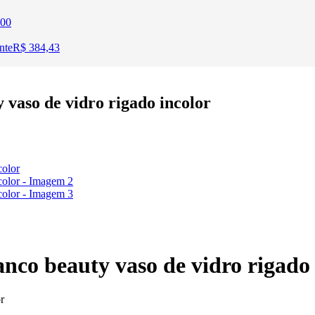
00
nte
R$
384,43
vaso de vidro rigado incolor
nco beauty vaso de vidro rigado 
r