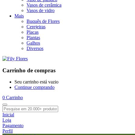
Vasos de cerâmica
Vasos de vidro
Mais
Buquês de Flores
Cerejeiras
Placas
Plantas
Galhos
Diversos
Carrinho de compras
Seu carrinho está vazio
Continue comprando
0
Carrinho
Inicial
Loja
Pagamento
Perfil