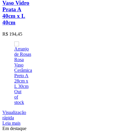
Vaso Vidro
Prata A
40cm x L
40cm
R$
194,45
Out
of
stock
Visualização
rápida
Leia mais
Em destaque