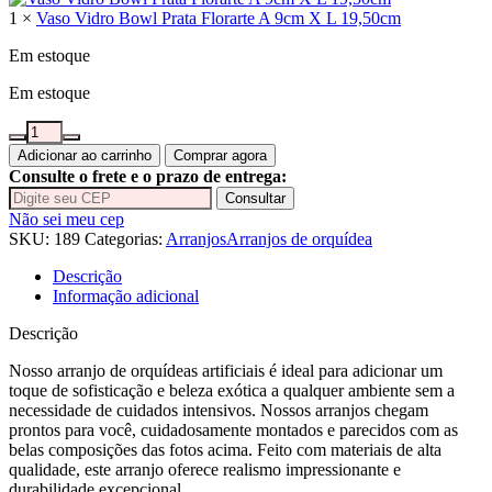
1 ×
Vaso Vidro Bowl Prata Florarte A 9cm X L 19,50cm
Em estoque
Em estoque
Arranjo
com
Adicionar ao carrinho
Comprar agora
duas
Consulte o frete e o prazo de entrega:
orquídeas
Consultar
branco
Não sei meu cep
vaso
SKU:
189
Categorias:
Arranjos
Arranjos de orquídea
de
vidro
Descrição
bowl
Informação adicional
prata
quantidade
Descrição
Nosso arranjo de orquídeas artificiais é ideal para adicionar um
toque de sofisticação e beleza exótica a qualquer ambiente sem a
necessidade de cuidados intensivos. Nossos arranjos chegam
prontos para você, cuidadosamente montados e parecidos com as
belas composições das fotos acima. Feito com materiais de alta
qualidade, este arranjo oferece realismo impressionante e
durabilidade excepcional.