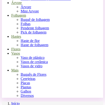
Árvore
Árvore
Mini Arvore
Folhagem
Buquê de folhagem
Folhas
Pendente folhagem
Pick de folhagem
Hastes
Haste de flor
Haste de folhagem
Flores
Vasos
Vaso de plástico
Vasos de cerâmica
Vasos de vidro
Mais
Buquês de Flores
Cerejeiras
Placas
Plantas
Galhos
Diversos
Início