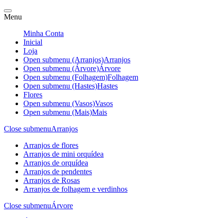
Menu
Minha Conta
Inicial
Loja
Open submenu (Arranjos)
Arranjos
Open submenu (Árvore)
Árvore
Open submenu (Folhagem)
Folhagem
Open submenu (Hastes)
Hastes
Flores
Open submenu (Vasos)
Vasos
Open submenu (Mais)
Mais
Close submenu
Arranjos
Arranjos de flores
Arranjos de mini orquídea
Arranjos de orquídea
Arranjos de pendentes
Arranjos de Rosas
Arranjos de folhagem e verdinhos
Close submenu
Árvore