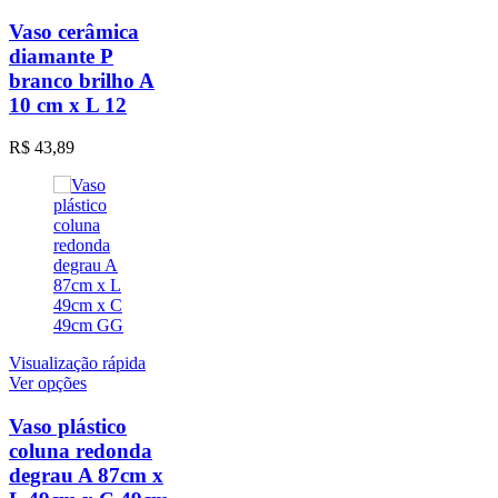
Vaso cerâmica
diamante P
branco brilho A
10 cm x L 12
R$
43,89
Visualização rápida
Este
Ver opções
produto
tem
Vaso plástico
várias
coluna redonda
variantes.
degrau A 87cm x
As