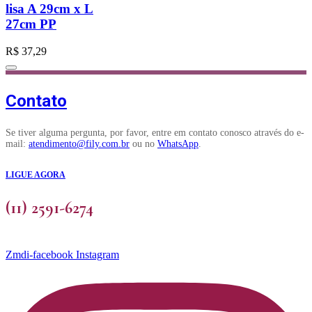
variantes.
lisa A 29cm x L
As
27cm PP
opções
podem
ser
R$
37,29
escolhidas
na
página
Contato
do
produto
Se tiver alguma pergunta, por favor, entre em contato conosco através do e-
mail:
atendimento@fily.com.br
ou no
WhatsApp
.
LIGUE AGORA
(11) 2591-6274
Zmdi-facebook
Instagram