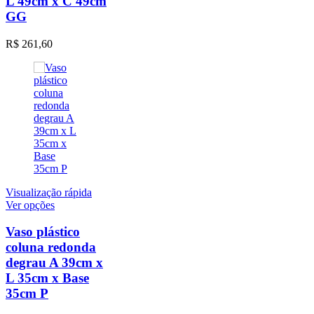
L 49cm x C 49cm
opções
GG
podem
ser
escolhidas
R$
261,60
na
página
do
produto
Visualização rápida
Este
Ver opções
produto
tem
Vaso plástico
várias
coluna redonda
variantes.
degrau A 39cm x
As
L 35cm x Base
opções
35cm P
podem
ser