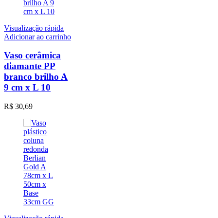
Visualização rápida
Adicionar ao carrinho
Vaso cerâmica
diamante PP
branco brilho A
9 cm x L 10
R$
30,69