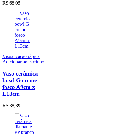
escolhidas
R$
68,05
na
página
do
produto
Visualização rápida
Adicionar ao carrinho
Vaso cerâmica
bowl G creme
fosco A9cm x
L13cm
R$
38,39