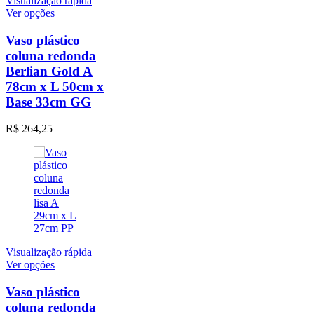
Visualização rápida
Este
Ver opções
produto
tem
Vaso plástico
várias
coluna redonda
variantes.
Berlian Gold A
As
78cm x L 50cm x
opções
Base 33cm GG
podem
ser
escolhidas
R$
264,25
na
página
do
produto
Visualização rápida
Este
Ver opções
produto
tem
Vaso plástico
várias
coluna redonda