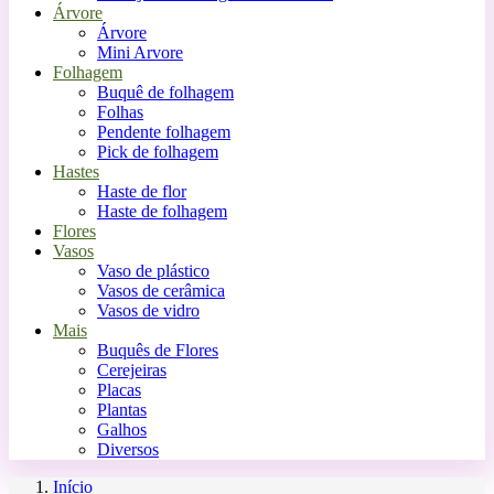
Árvore
Árvore
Mini Arvore
Folhagem
Buquê de folhagem
Folhas
Pendente folhagem
Pick de folhagem
Hastes
Haste de flor
Haste de folhagem
Flores
Vasos
Vaso de plástico
Vasos de cerâmica
Vasos de vidro
Mais
Buquês de Flores
Cerejeiras
Placas
Plantas
Galhos
Diversos
Início