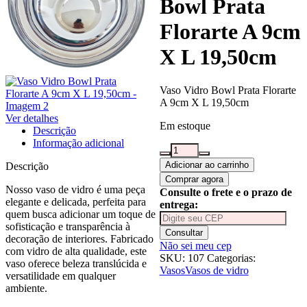
Bowl Prata
Florarte A 9cm
X L 19,50cm
Vaso Vidro Bowl Prata Florarte
A 9cm X L 19,50cm
Ver detalhes
Em estoque
Descrição
Informação adicional
Vaso
Vidro
Adicionar ao carrinho
Descrição
Bowl
Comprar agora
Prata
Nosso vaso de vidro é uma peça
Consulte o frete e o prazo de
Florarte
elegante e delicada, perfeita para
entrega:
A
quem busca adicionar um toque de
9cm
sofisticação e transparência à
Consultar
X
decoração de interiores. Fabricado
Não sei meu cep
L
com vidro de alta qualidade, este
SKU:
107
Categorias:
19,50cm
vaso oferece beleza translúcida e
Vasos
Vasos de vidro
quantidade
versatilidade em qualquer
ambiente.