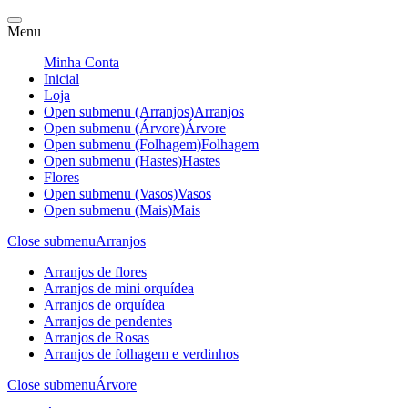
Menu
Minha Conta
Inicial
Loja
Open submenu (Arranjos)
Arranjos
Open submenu (Árvore)
Árvore
Open submenu (Folhagem)
Folhagem
Open submenu (Hastes)
Hastes
Flores
Open submenu (Vasos)
Vasos
Open submenu (Mais)
Mais
Close submenu
Arranjos
Arranjos de flores
Arranjos de mini orquídea
Arranjos de orquídea
Arranjos de pendentes
Arranjos de Rosas
Arranjos de folhagem e verdinhos
Close submenu
Árvore