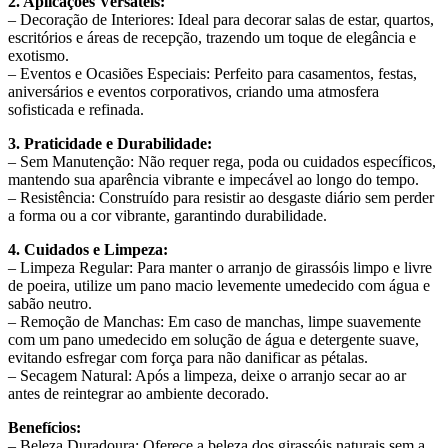
2. Aplicações Versáteis:
– Decoração de Interiores: Ideal para decorar salas de estar, quartos,
escritórios e áreas de recepção, trazendo um toque de elegância e
exotismo.
– Eventos e Ocasiões Especiais: Perfeito para casamentos, festas,
aniversários e eventos corporativos, criando uma atmosfera
sofisticada e refinada.
3. Praticidade e Durabilidade:
– Sem Manutenção: Não requer rega, poda ou cuidados específicos,
mantendo sua aparência vibrante e impecável ao longo do tempo.
– Resistência: Construído para resistir ao desgaste diário sem perder
a forma ou a cor vibrante, garantindo durabilidade.
4. Cuidados e Limpeza:
– Limpeza Regular: Para manter o arranjo de girassóis limpo e livre
de poeira, utilize um pano macio levemente umedecido com água e
sabão neutro.
– Remoção de Manchas: Em caso de manchas, limpe suavemente
com um pano umedecido em solução de água e detergente suave,
evitando esfregar com força para não danificar as pétalas.
– Secagem Natural: Após a limpeza, deixe o arranjo secar ao ar
antes de reintegrar ao ambiente decorado.
Benefícios:
– Beleza Duradoura: Oferece a beleza dos girassóis naturais sem a