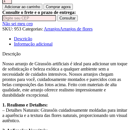
de
Adicionar ao carrinho
Comprar agora
girassol
Consulte o frete e o prazo de entrega:
com
Consultar
lavanda
Não sei meu cep
roxa
SKU:
953
Categorias:
Arranjos
Arranjos de flores
vaso
Poli
Descrição
Azul
Informação adicional
quantidade
Descrição
Nosso arranjo de Girassóis artificiais é ideal para adicionar um toque
de sofisticação e beleza exótica a qualquer ambiente sem a
necessidade de cuidados intensivos. Nossos arranjos chegam
prontos para você, cuidadosamente montados e parecidos com as
belas composições das fotos acima. Feito com materiais de alta
qualidade, este arranjo oferece realismo impressionante e
durabilidade excepcional.
1. Realismo e Detalhes:
– Detalhes Naturais: Girassóis cuidadosamente moldadas para imitar
a aparência e a textura das flores naturais, proporcionando um visual
autêntico.