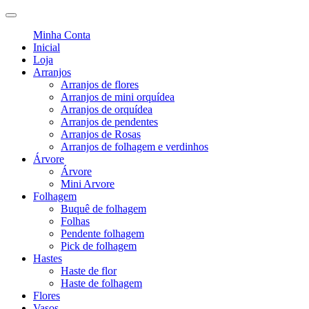
Minha Conta
Inicial
Loja
Arranjos
Arranjos de flores
Arranjos de mini orquídea
Arranjos de orquídea
Arranjos de pendentes
Arranjos de Rosas
Arranjos de folhagem e verdinhos
Árvore
Árvore
Mini Arvore
Folhagem
Buquê de folhagem
Folhas
Pendente folhagem
Pick de folhagem
Hastes
Haste de flor
Haste de folhagem
Flores
Vasos