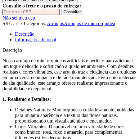
Mini
Consulte o frete e o prazo de entrega:
Orquidea
Consultar
Branca
Não sei meu cep
Vaso
SKU:
713
Categorias:
Arranjos
Arranjos de mini orquídea
cerâmica
Diamante
Descrição
Preto
Informação adicional
quantidade
Descrição
Nosso arranjo de mini orquídeas artificiais é perfeito para adicionar
um toque delicado e sofisticado a qualquer ambiente. Com detalhes
realistas e cores vibrantes, este arranjo traz a elegância das orquídeas
em uma versão compacta e de fácil manutenção. Feito com materiais
de alta qualidade, este arranjo oferece realismo impressionante e
durabilidade excepcional.
1. Realismo e Detalhes:
Detalhes Naturais: Mini orquídeas cuidadosamente moldadas
para imitar a aparência e a textura das flores naturais,
proporcionando um visual autêntico e encantador.
Cores Vibrantes: Disponível em uma variedade de cores,
como branco, rosa, roxo e amarelo, para complementar
diferentes estilos decorativos.