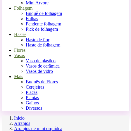
Mini Arvore
Folhagem
Buquê de folhagem
Folhas
Pendente folhagem
Pick de folhagem
Hastes
Haste de flor
Haste de folhagem
Flores
Vasos
Vaso de plástico
Vasos de cerâmica
Vasos de vidro
Mais
Buquês de Flores
Cerejeiras
Placas
Plantas
Galhos
Diversos
Início
Arranjos
Arranjos de mini orquídea