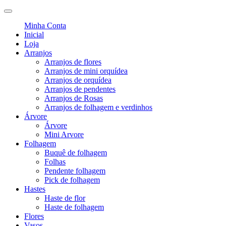
Minha Conta
Inicial
Loja
Arranjos
Arranjos de flores
Arranjos de mini orquídea
Arranjos de orquídea
Arranjos de pendentes
Arranjos de Rosas
Arranjos de folhagem e verdinhos
Árvore
Árvore
Mini Arvore
Folhagem
Buquê de folhagem
Folhas
Pendente folhagem
Pick de folhagem
Hastes
Haste de flor
Haste de folhagem
Flores
Vasos