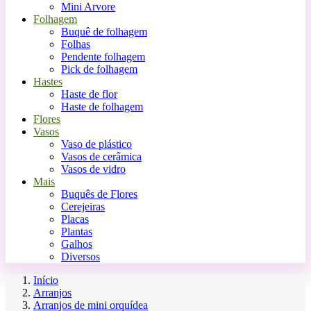
Mini Arvore
Folhagem
Buquê de folhagem
Folhas
Pendente folhagem
Pick de folhagem
Hastes
Haste de flor
Haste de folhagem
Flores
Vasos
Vaso de plástico
Vasos de cerâmica
Vasos de vidro
Mais
Buquês de Flores
Cerejeiras
Placas
Plantas
Galhos
Diversos
Início
Arranjos
Arranjos de mini orquídea