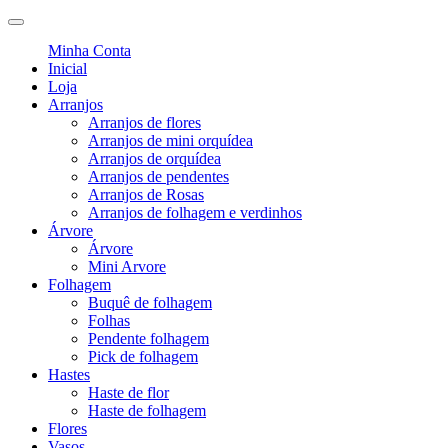
Minha Conta
Inicial
Loja
Arranjos
Arranjos de flores
Arranjos de mini orquídea
Arranjos de orquídea
Arranjos de pendentes
Arranjos de Rosas
Arranjos de folhagem e verdinhos
Árvore
Árvore
Mini Arvore
Folhagem
Buquê de folhagem
Folhas
Pendente folhagem
Pick de folhagem
Hastes
Haste de flor
Haste de folhagem
Flores
Vasos