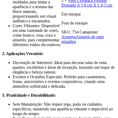
1 ×
Vaso Cerâmica Florarte
moldadas para imitar a
Dourado A 5,8 cm X L 6,5 cm
aparência e a textura das
flores naturais,
Em estoque
proporcionando um visual
autêntico e encantador.
Fora de estoque
Cores Vibrantes: Disponível
em uma variedade de cores,
SKU:
754
Categorias:
como branco, rosa, roxo e
Arranjos
Arranjos de mini
amarelo, para complementar
orquídea
diferentes estilos decorativos.
2. Aplicações Versáteis:
Decoração de Interiores: Ideal para decorar salas de estar,
quartos, escritórios e áreas de recepção, trazendo um toque de
elegância e beleza natural.
Eventos e Ocasiões Especiais: Perfeito para casamentos,
festas, aniversários e eventos corporativos, criando uma
atmosfera sofisticada e delicada.
3. Praticidade e Durabilidade:
Sem Manutenção: Não requer rega, poda ou cuidados
específicos, mantendo sua aparência vibrante e impecável ao
longo do tempo.