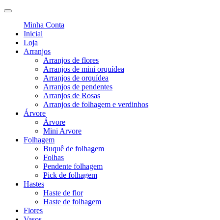
Minha Conta
Inicial
Loja
Arranjos
Arranjos de flores
Arranjos de mini orquídea
Arranjos de orquídea
Arranjos de pendentes
Arranjos de Rosas
Arranjos de folhagem e verdinhos
Árvore
Árvore
Mini Arvore
Folhagem
Buquê de folhagem
Folhas
Pendente folhagem
Pick de folhagem
Hastes
Haste de flor
Haste de folhagem
Flores
Vasos