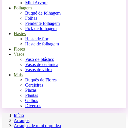
Mini Arvore
Folhagem
Buquê de folhagem
Folhas
Pendente folhagem
Pick de folhagem
Hastes
Haste de flor
Haste de folhagem
Flores
Vasos
Vaso de plástico
Vasos de cerâmica
Vasos de vidro
Mais
Buquês de Flores
Cerejeiras
Placas
Plantas
Galhos
Diversos
Início
Arranjos
Arranjos de mini orquídea