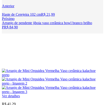
Anterior
Haste de Cerejeira 102 cm
R$
21,99
Próximo
Arranjo de pendente jiboia vaso cerâmica bowl branco brilho
P
R$
84,90
Ver detalhes
R$
41,29