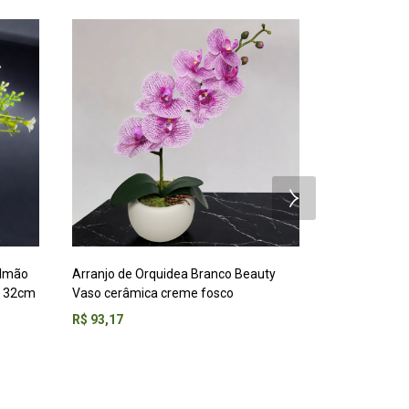
almão
Arranjo de Orquidea Branco Beauty
Arranjo de M
L 32cm
Vaso cerâmica creme fosco
Ceramica Pra
R$
93,17
R$
92,27