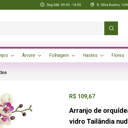
Seg-Sáb: 09:00 - 18:00
R. Silva Bueno, 1698
njos
Árvore
Folhagem
Hastes
Flores
ídea
R$
109,67
Arranjo de orquíd
vidro Tailândia nu