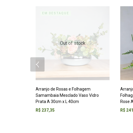
EM DESTAQUE
Out of stock
Arranjo de Rosas e Folhagem
Arranj
Samambaia Mesclado Vaso Vidro
Folha
Prata A 30cm x L 40cm
Rose A
R$
237,35
R$
241