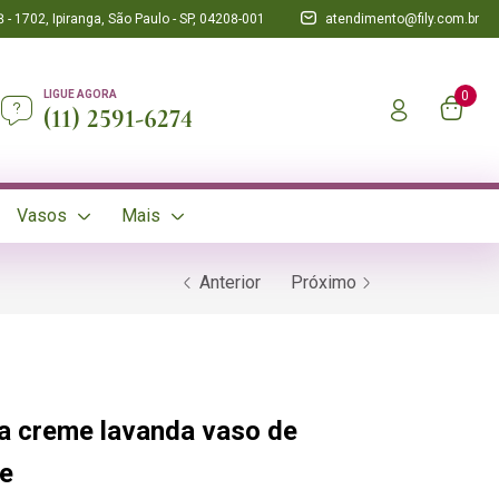
 - 1702, Ipiranga, São Paulo - SP, 04208-001
atendimento@fily.com.br
LIGUE AGORA
0
(11) 2591-6274
Vasos
Mais
Anterior
Próximo
ea creme lavanda vaso de
de