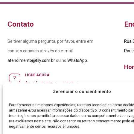
Contato
En
Se tiver alguma pergunta, por favor, entre em
Rua S
contato conosco através do e-mail:
Paul
atendimento@fily.com.br
ou no
WhatsApp
.
Hor
LIGUE AGORA
(11) 2591-6274
Seg–
Gerenciar o consentimento
Domi
Para fornecer as melhores experiências, usamos tecnologias como cookie
armazenar e/ou acessar informações do dispositivo. O consentimento pa
tecnologias nos permitirá processar dados como comportamento de nave
IDs exclusivos neste site. Não consentir ou retirar o consentimento pode a
negativamente certos recursos e funções.