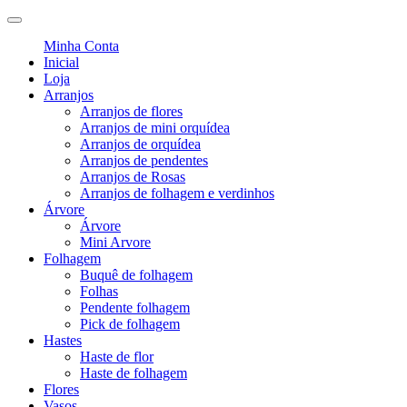
Minha Conta
Inicial
Loja
Arranjos
Arranjos de flores
Arranjos de mini orquídea
Arranjos de orquídea
Arranjos de pendentes
Arranjos de Rosas
Arranjos de folhagem e verdinhos
Árvore
Árvore
Mini Arvore
Folhagem
Buquê de folhagem
Folhas
Pendente folhagem
Pick de folhagem
Hastes
Haste de flor
Haste de folhagem
Flores
Vasos