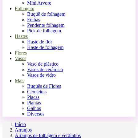
Mini Arvore
Folhagem
Buquê de folhagem
Folhas
Pendente folhagem
Pick de folhagem
Hastes
Haste de flor
Haste de folhagem
Flores
Vasos
Vaso de plástico
Vasos de cerâmica
Vasos de vidro
Mais
Buquês de Flores
Cerejeiras
Placas
Plantas
Galhos
Diversos
Início
Arranjos
Arranjos de folhagem e verdinhos