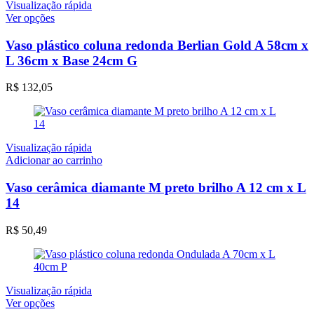
Visualização rápida
Este
Ver opções
produto
tem
Vaso plástico coluna redonda Berlian Gold A 58cm x
várias
L 36cm x Base 24cm G
variantes.
As
R$
132,05
opções
podem
ser
escolhidas
na
Visualização rápida
página
Adicionar ao carrinho
do
produto
Vaso cerâmica diamante M preto brilho A 12 cm x L
14
R$
50,49
Visualização rápida
Este
Ver opções