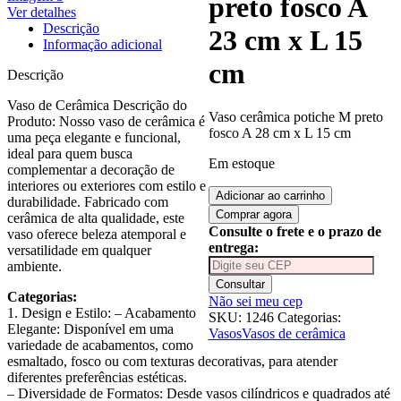
preto fosco A
Ver detalhes
Descrição
23 cm x L 15
Informação adicional
cm
Descrição
Vaso de Cerâmica Descrição do
Vaso cerâmica potiche M preto
Produto: Nosso vaso de cerâmica é
fosco A 28 cm x L 15 cm
uma peça elegante e funcional,
ideal para quem busca
Em estoque
complementar a decoração de
interiores ou exteriores com estilo e
Vaso
Adicionar ao carrinho
durabilidade. Fabricado com
cerâmica
Comprar agora
cerâmica de alta qualidade, este
potiche
Consulte o frete e o prazo de
vaso oferece beleza atemporal e
M
entrega:
versatilidade em qualquer
preto
ambiente.
fosco
Consultar
A
Categorias:
Não sei meu cep
23
1. Design e Estilo: – Acabamento
SKU:
1246
Categorias:
cm
Elegante: Disponível em uma
Vasos
Vasos de cerâmica
x
variedade de acabamentos, como
L
esmaltado, fosco ou com texturas decorativas, para atender
15
diferentes preferências estéticas.
cm
– Diversidade de Formatos: Desde vasos cilíndricos e quadrados até