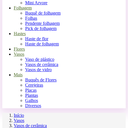
Mini Arvore
Folhagem
Buquê de folhagem
Folhas
Pendente folhagem
Pick de folhagem
Hastes
Haste de flor
Haste de folhagem
Flores
Vasos
Vaso de plástico
Vasos de cerâmica
Vasos de vidro
Mais
Buquês de Flores
Cerejeiras
Placas
Plantas
Galhos
Diversos
Início
Vasos
Vasos de cerâmica