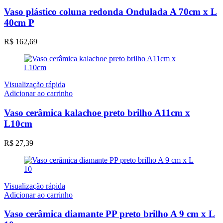
produto
tem
Vaso plástico coluna redonda Ondulada A 70cm x L
várias
40cm P
variantes.
As
R$
162,69
opções
podem
ser
escolhidas
na
Visualização rápida
página
Adicionar ao carrinho
do
produto
Vaso cerâmica kalachoe preto brilho A11cm x
L10cm
R$
27,39
Visualização rápida
Adicionar ao carrinho
Vaso cerâmica diamante PP preto brilho A 9 cm x L