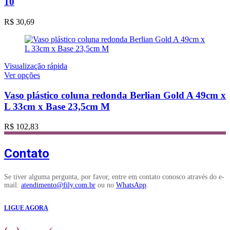
10
R$
30,69
Visualização rápida
Este
Ver opções
produto
tem
Vaso plástico coluna redonda Berlian Gold A 49cm x
várias
L 33cm x Base 23,5cm M
variantes.
As
R$
102,83
opções
podem
ser
Contato
escolhidas
na
página
Se tiver alguma pergunta, por favor, entre em contato conosco através do e-
do
mail:
atendimento@fily.com.br
ou no
WhatsApp
.
produto
LIGUE AGORA