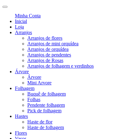
Minha Conta
Inicial
Loja
Arranjos
Arranjos de flores
Arranjos de mini orquídea
Arranjos de orquídea
Arranjos de pendentes
Arranjos de Rosas
Arranjos de folhagem e verdinhos
Árvore
Árvore
Mini Arvore
Folhagem
Buquê de folhagem
Folhas
Pendente folhagem
Pick de folhagem
Hastes
Haste de flor
Haste de folhagem
Flores
Vasos