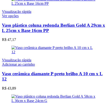
Visualização rápida
Este
Ver opções
produto
tem
Vaso plástico coluna redonda Berlian Gold A 29cm x
várias
L 25cm x Base 16cm PP
variantes.
As
R$
47,17
opções
podem
ser
escolhidas
na
Visualização rápida
página
Adicionar ao carrinho
do
produto
Vaso cerâmica diamante P preto brilho A 10 cm x L
12
R$
43,89