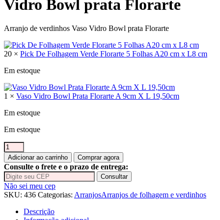
Vidro Bowl prata Florarte
Arranjo de verdinhos Vaso Vidro Bowl prata Florarte
20 ×
Pick De Folhagem Verde Florarte 5 Folhas A20 cm x L8 cm
Em estoque
1 ×
Vaso Vidro Bowl Prata Florarte A 9cm X L 19,50cm
Em estoque
Em estoque
Arranjo
de
Adicionar ao carrinho
Comprar agora
verdinhos
Consulte o frete e o prazo de entrega:
Vaso
Consultar
Vidro
Não sei meu cep
Bowl
SKU:
436
Categorias:
Arranjos
Arranjos de folhagem e verdinhos
prata
Florarte
Descrição
quantidade