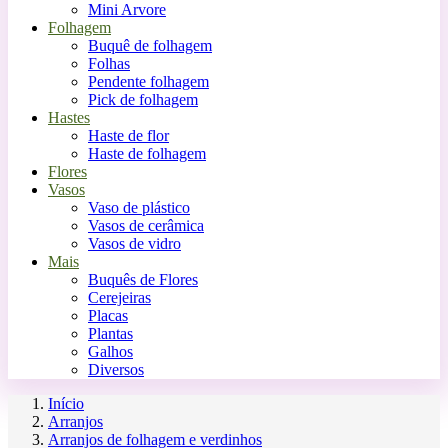
Mini Arvore
Folhagem
Buquê de folhagem
Folhas
Pendente folhagem
Pick de folhagem
Hastes
Haste de flor
Haste de folhagem
Flores
Vasos
Vaso de plástico
Vasos de cerâmica
Vasos de vidro
Mais
Buquês de Flores
Cerejeiras
Placas
Plantas
Galhos
Diversos
Início
Arranjos
Arranjos de folhagem e verdinhos