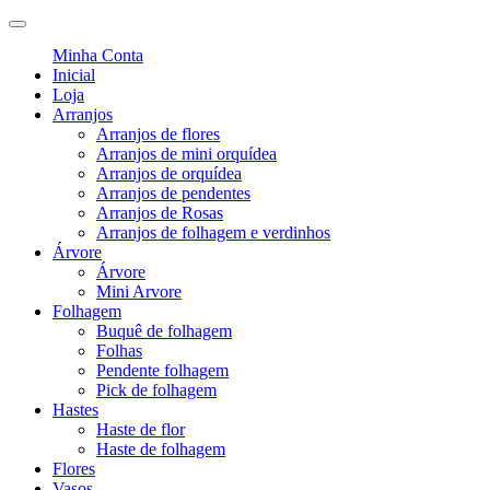
Minha Conta
Inicial
Loja
Arranjos
Arranjos de flores
Arranjos de mini orquídea
Arranjos de orquídea
Arranjos de pendentes
Arranjos de Rosas
Arranjos de folhagem e verdinhos
Árvore
Árvore
Mini Arvore
Folhagem
Buquê de folhagem
Folhas
Pendente folhagem
Pick de folhagem
Hastes
Haste de flor
Haste de folhagem
Flores
Vasos